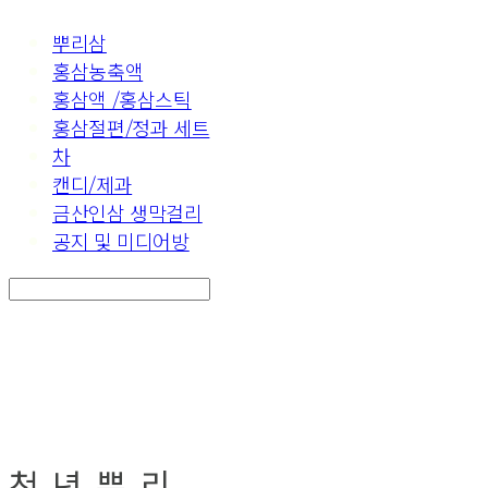
뿌리삼
홍삼농축액
홍삼액 /홍삼스틱
홍삼절편/정과 세트
차
캔디/제과
금산인삼 생막걸리
공지 및 미디어방
Search
검색
Log In
로그인
Cart
장바구니
천 년 뿌 리