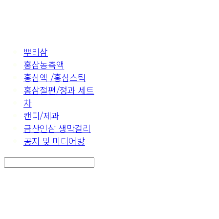
뿌리삼
홍삼농축액
홍삼액 /홍삼스틱
홍삼절편/정과 세트
차
캔디/제과
금산인삼 생막걸리
공지 및 미디어방
Search
검색
Log In
로그인
Cart
장바구니