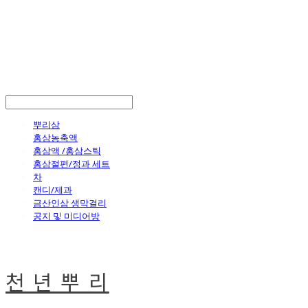
LOG IN
로그인
뿌리삼
홍삼농축액
홍삼액 /홍삼스틱
홍삼절편/정과 세트
차
캔디/제과
금산인삼 생막걸리
공지 및 미디어방
천 년 뿌 리