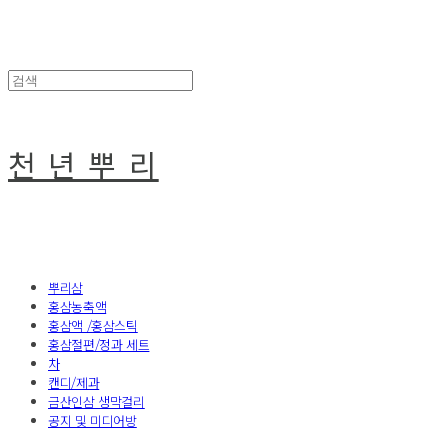
천 년 뿌 리
뿌리삼
홍삼농축액
홍삼액 /홍삼스틱
홍삼절편/정과 세트
차
캔디/제과
금산인삼 생막걸리
공지 및 미디어방