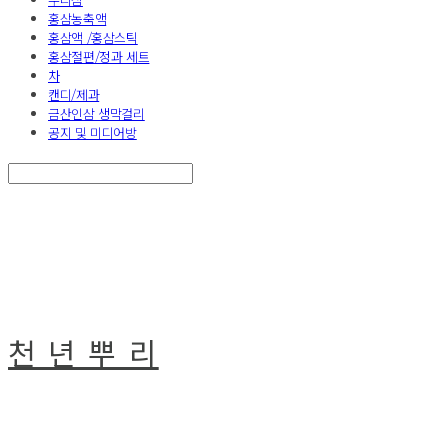
홍삼농축액
홍삼액 /홍삼스틱
홍삼절편/정과 세트
차
캔디/제과
금산인삼 생막걸리
공지 및 미디어방
Search
검색
Log In
로그인
Cart
장바구니
천 년 뿌 리