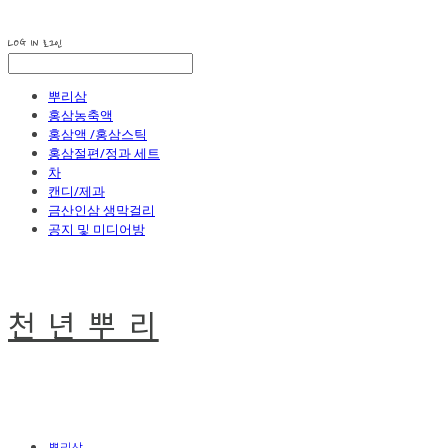
LOG IN
로그인
뿌리삼
홍삼농축액
홍삼액 /홍삼스틱
홍삼절편/정과 세트
차
캔디/제과
금산인삼 생막걸리
공지 및 미디어방
천 년 뿌 리
뿌리삼