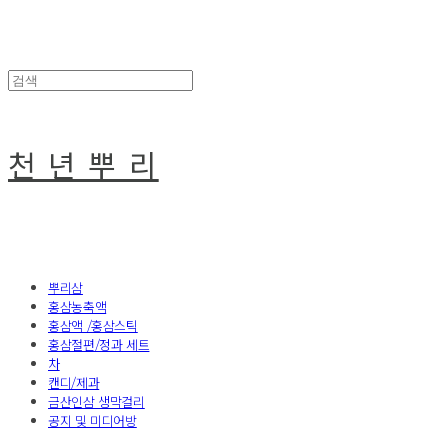
천 년 뿌 리
뿌리삼
홍삼농축액
홍삼액 /홍삼스틱
홍삼절편/정과 세트
차
캔디/제과
금산인삼 생막걸리
공지 및 미디어방