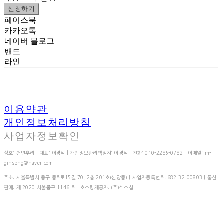
신청하기
페이스북
카카오톡
네이버 블로그
밴드
라인
이용약관
개인정보처리방침
사업자정보확인
상호: 천년뿌리 | 대표: 이경석 | 개인정보관리책임자: 이경석 | 전화: 010-2285-0782 | 이메일: m-
ginseng@naver.com
주소: 서울특별시 중구 동호로15길 70, 2층 201호(신당동) | 사업자등록번호:
682-32-00803
| 통신
판매:
제 2020-서울중구-1146 호
| 호스팅제공자: (주)식스샵