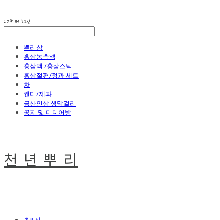
LOG IN
로그인
뿌리삼
홍삼농축액
홍삼액 /홍삼스틱
홍삼절편/정과 세트
차
캔디/제과
금산인삼 생막걸리
공지 및 미디어방
천 년 뿌 리
뿌리삼