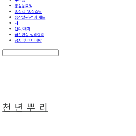
홍삼농축액
홍삼액 /홍삼스틱
홍삼절편/정과 세트
차
캔디/제과
금산인삼 생막걸리
공지 및 미디어방
Search
검색
Log In
로그인
Cart
장바구니
천 년 뿌 리