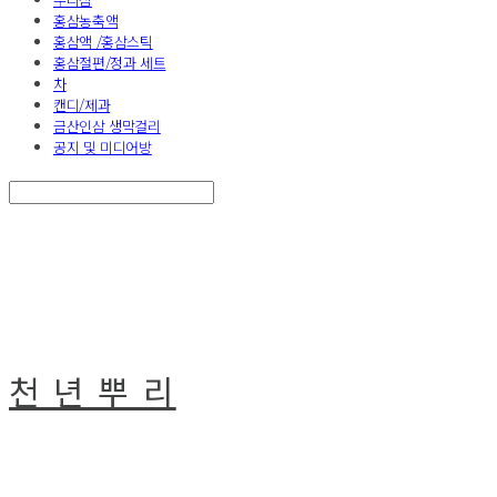
홍삼농축액
홍삼액 /홍삼스틱
홍삼절편/정과 세트
차
캔디/제과
금산인삼 생막걸리
공지 및 미디어방
Search
검색
Log In
로그인
Cart
장바구니
천 년 뿌 리