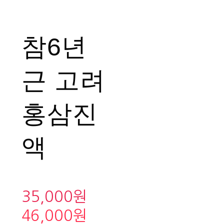
참6년
근 고려
홍삼진
액
35,000원
46,000원