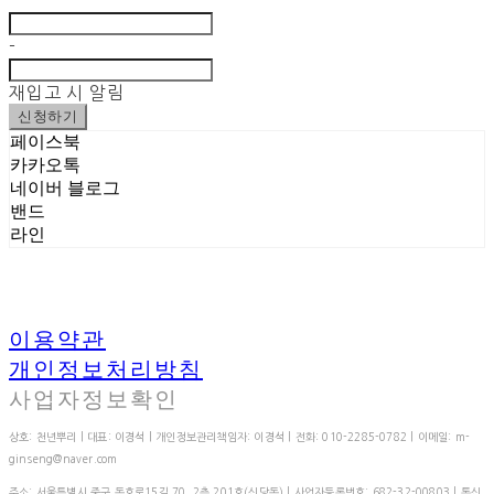
-
재입고 시 알림
신청하기
페이스북
카카오톡
네이버 블로그
밴드
라인
이용약관
개인정보처리방침
사업자정보확인
상호: 천년뿌리 | 대표: 이경석 | 개인정보관리책임자: 이경석 | 전화: 010-2285-0782 | 이메일: m-
ginseng@naver.com
주소: 서울특별시 중구 동호로15길 70, 2층 201호(신당동) | 사업자등록번호:
682-32-00803
| 통신