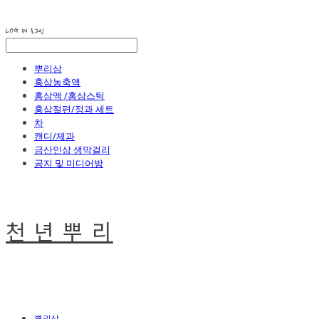
LOG IN
로그인
뿌리삼
홍삼농축액
홍삼액 /홍삼스틱
홍삼절편/정과 세트
차
캔디/제과
금산인삼 생막걸리
공지 및 미디어방
천 년 뿌 리
뿌리삼