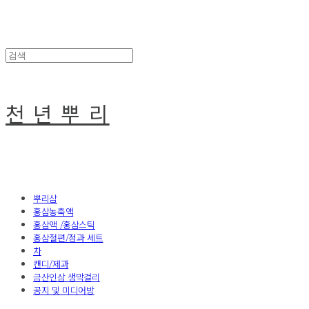
천 년 뿌 리
뿌리삼
홍삼농축액
홍삼액 /홍삼스틱
홍삼절편/정과 세트
차
캔디/제과
금산인삼 생막걸리
공지 및 미디어방